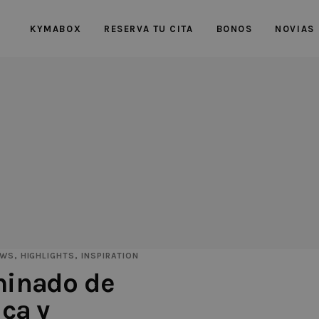
KYMABOX
RESERVA TU CITA
BONOS
NOVIAS
OWS
,
HIGHLIGHTS
,
INSPIRATION
minado de
ica y