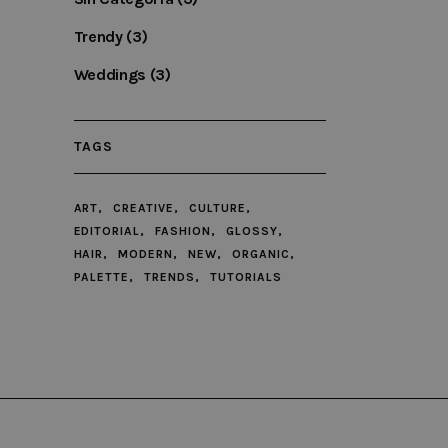
n data for the sites analytics
is customisable by website
Trendy
(3)
tag.js and analytics.js scripts
Weddings
(3)
h users.
ccording to documentation it is
high traffic sites. It expires
TAGS
ART
CREATIVE
CULTURE
EDITORIAL
FASHION
GLOSSY
HAIR
MODERN
NEW
ORGANIC
PALETTE
TRENDS
TUTORIALS