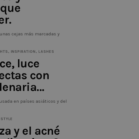
 que
r.
r unas cejas más marcadas y
GHTS
,
INSPIRATION
,
LASHES
ce, luce
ectas con
lenaria…
 usada en países asiáticos y del
ESTYLE
za y el acné