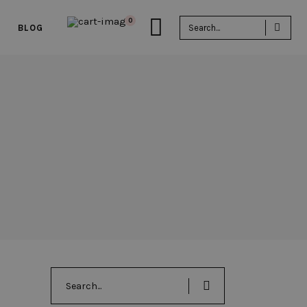
Sea
0
BLOG
for:
Search
for: