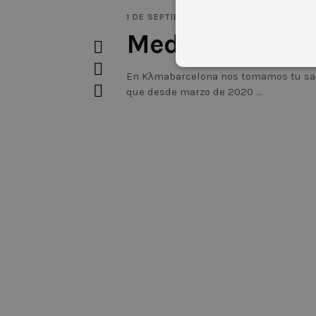
1 DE SEPTIEMBRE DE 2020
LIFESTYLE
Medidas de seg
En Kλmabarcelona nos tomamos tu sal
que desde marzo de 2020
Las cookies estrictamente necesar
cuenta. El sitio web no puede uti
Nombre
Domin
CookieScriptConsent
.kyma
Nombre
Dominio
_ga
.kymabarcelona.c