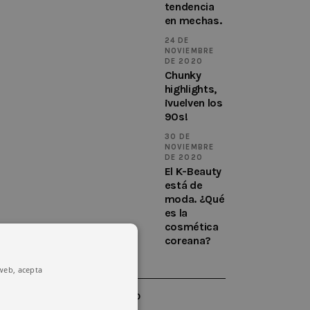
tendencia
en mechas.
24 DE
NOVIEMBRE
DE 2020
Chunky
highlights,
¡vuelven los
90s!
30 DE
NOVIEMBRE
DE 2020
El K-Beauty
está de
moda. ¿Qué
es la
cosmética
coreana?
 web, acepta
INSTAGRAM FEED