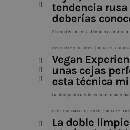
tendencia rusa
deberías conoce
El objetivo de esta técnica es obtene
gruesas. Una de las técnicas más
22 DE MAYO DE 2022
BEAUTY
,
HIGHLI
Vegan Experien
unas cejas perf
esta técnica mi
La depilación a hilo es la técnica más
Medio Oriente y, en
10 DE DICIEMBRE DE 2020
BEAUTY
,
LIF
La doble limpie