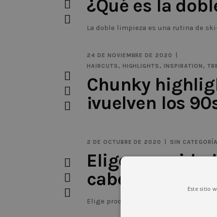
¿Qué es la dobl
La doble limpieza es una rutina de ski
Corea y es uno de los
24 DE NOVIEMBRE DE 2020
HAIRCUTS
,
HIGHLIGHTS
,
INSPIRATION
,
TR
Chunky highlig
¡vuelven los 90s
¿Quién no soñaba con imitar a las Spi
2 DE OCTUBRE DE 2020
SIN CATEGORÍ
Elige un cuidad
cabello 100% v
Este sitio 
Elige productos 100% veganos y libres
proporcionar belleza vegana de alta 