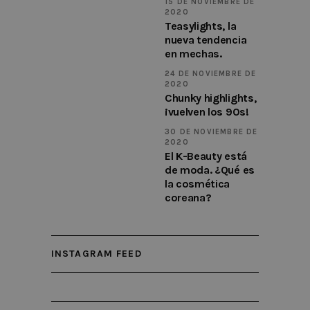
15 DE NOVIEMBRE DE
c
2020
p
It
Teasylights, la
n
nueva tendencia
f
S
en mechas.
c
b
24 DE NOVIEMBRE DE
w
2020
p
Chunky highlights,
¡vuelven los 90s!
30 DE NOVIEMBRE DE
2020
El K-Beauty está
de moda. ¿Qué es
Nombre
Dominio
Vencimiento
Descripción
la cosmética
coreana?
_ga
.kymabarcelona.com
2 years
This cookie
name is
associated wi
Google
Universal
Analytics -
INSTAGRAM FEED
which is a
significant
update to
Google's mor
commonly
used analytics