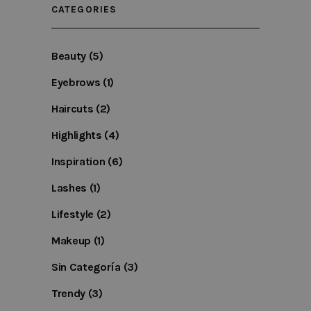
service. This
CATEGORIES
cookie is used
to distinguish
unique users
by assigning a
randomly
Beauty
(5)
generated
number as a
Eyebrows
(1)
client
identifier. It is
included in
Haircuts
(2)
each page
request in a
site and used
Highlights
(4)
to calculate
visitor, sessio
Inspiration
(6)
and campaign
data for the
sites analytics
Lashes
(1)
reports. By
default it is se
to expire after
Lifestyle
(2)
2 years,
although this 
customisable
Makeup
(1)
by website
owners.
Sin Categoría
(3)
_gid
.kymabarcelona.com
1 day
This cookie
name is
Trendy
(3)
associated wi
Google