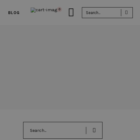
Sea
0
BLOG
for:
Search
for: