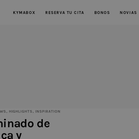
KYMABOX
RESERVA TU CITA
BONOS
NOVIAS
OWS
,
HIGHLIGHTS
,
INSPIRATION
minado de
ica y