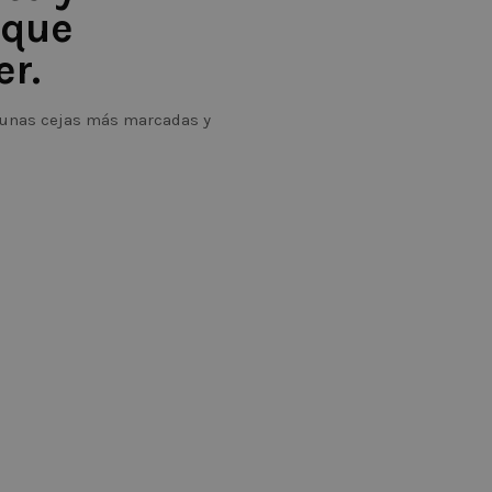
 que
r.
r unas cejas más marcadas y