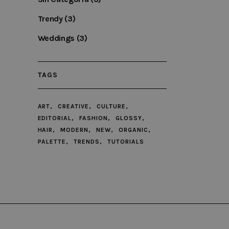
n data for the sites analytics
is customisable by website
Trendy
(3)
tag.js and analytics.js scripts
Weddings
(3)
h users.
ccording to documentation it is
high traffic sites. It expires
TAGS
ART
CREATIVE
CULTURE
EDITORIAL
FASHION
GLOSSY
HAIR
MODERN
NEW
ORGANIC
PALETTE
TRENDS
TUTORIALS