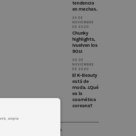
tendencia
en mechas.
24 DE
NOVIEMBRE
DE 2020
Chunky
highlights,
¡vuelven los
90s!
30 DE
NOVIEMBRE
DE 2020
El K-Beauty
está de
moda. ¿Qué
es la
cosmética
coreana?
 web, acepta
INSTAGRAM FEED