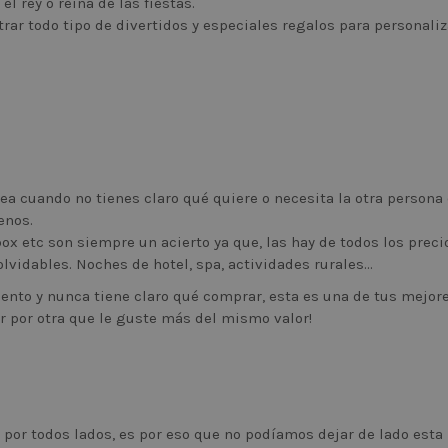
l rey o reina de las fiestas.
r todo tipo de divertidos y especiales regalos para personaliz
ea cuando no tienes claro qué quiere o necesita la otra persona 
enos.
 etc son siempre un acierto ya que, las hay de todos los preci
lvidables. Noches de hotel, spa, actividades rurales…
mento y nunca tiene claro qué comprar, esta es una de tus mejor
r por otra que le guste más del mismo valor!
 por todos lados, es por eso que no podíamos dejar de lado esta