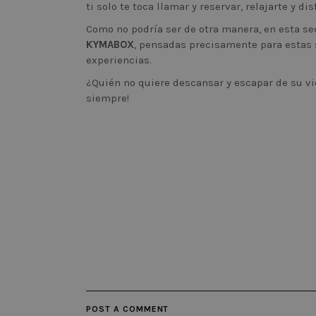
ti solo te toca llamar y reservar, relajarte y d
Como no podría ser de otra manera, en esta s
KYMABOX
, pensadas precisamente para estas s
experiencias.
Las cookies estrictamente necesar
¿Quién no quiere descansar y escapar de su vi
cuenta. El sitio web no puede uti
siempre!
Nombre
Domin
CookieScriptConsent
.kyma
Nombre
Dominio
_ga
.kymabarcelona.c
_gid
.kymabarcelona.c
POST A COMMENT
_gat
.kymabarcelona.c