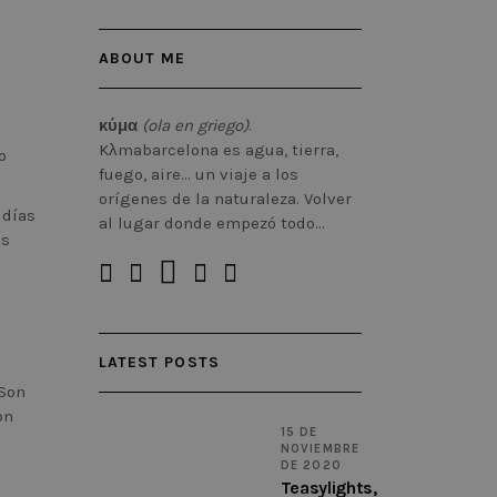
ABOUT ME
s
κύμα
(ola en griego)
.
u
Kλmabarcelona es agua, tierra,
o
fuego, aire… un viaje a los
orígenes de la naturaleza. Volver
 días
al lugar donde empezó todo…
os
LATEST POSTS
 Son
on
15 DE
NOVIEMBRE
DE 2020
Teasylights,