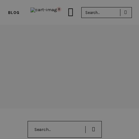
Sea
0
BLOG
for:
Search
for: