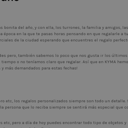
bonita del año, y con ella, los turrones, la familia y amigos, la
 la época en la que te pasas horas pensando en que regalarle a t
rciales de la ciudad esperando que encuentres el regalo perfect
s pero, también sabemos lo poco que nos gusta ir los últimos
 tiempo o no teníamos claro que regalar. Así que en KYMA hem
es y más demandados para estas fechas!
ibro etc, los regalos personalizados siempre son todo un detalle.
la persona que lo reciba siempre se sentirá más especial que c
os etc, pero a día de hoy puedes encontrar todo tipo de objetos y