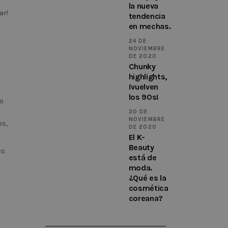
la nueva
ar!
tendencia
en mechas.
24 DE
NOVIEMBRE
DE 2020
Chunky
highlights,
¡vuelven
los 90s!
o
30 DE
NOVIEMBRE
os,
DE 2020
El K-
Beauty
es
está de
moda.
¿Qué es la
cosmética
coreana?