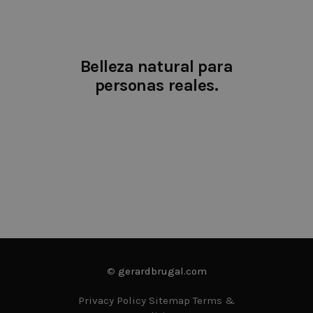
cookie is used
to distinguish
users.
_gat
.kymabarcelona.com
1 minute
This cookie
name is
Belleza natural para
associated wi
Google
personas reales.
Universal
Analytics,
according to
documentati
it is used to
throttle the
request rate -
limiting the
collection of
data on high
traffic sites. It
expires after 
minutes.
©
gerardbrugal.com
Privacy Policy Sitemap Terms &