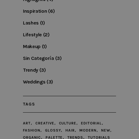
b
w
p
Inspiration
(6)
Lashes
(1)
Lifestyle
(2)
Makeup
(1)
Nombre
Dominio
Vencimiento
Descripción
Sin Categoría
(3)
_ga
.kymabarcelona.com
2 years
This cookie
name is
associated wi
Trendy
(3)
Google
Universal
Analytics -
Weddings
(3)
which is a
significant
update to
Google's mor
commonly
TAGS
used analytics
service. This
cookie is used
to distinguish
ART
CREATIVE
CULTURE
EDITORIAL
unique users
by assigning a
FASHION
GLOSSY
HAIR
MODERN
NEW
randomly
generated
ORGANIC
PALETTE
TRENDS
TUTORIALS