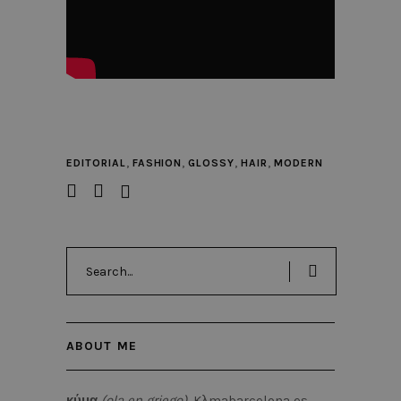
,
,
,
,
EDITORIAL
FASHION
GLOSSY
HAIR
MODERN
Search
for:
ABOUT ME
κύμα
(ola en griego)
. Kλmabarcelona es