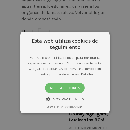
agua, tierra, fuego, aire… un viaje a los
orígenes de la naturaleza. Volver al lugar
donde empezó todo…
Esta web utiliza cookies de
seguimiento
LATEST POSTS
Este sitio web utiliza cookies para mejorar la
experiencia del usuario. Al utilizar nuestro sitio
web, acepta todas las cookies de acuerdo con
15 DE NOVIEMBRE DE
nuestra política de cookies.
Detalles
2020
Teasylights, la
ACEPTAR COOKIES
nueva tendencia
en mechas.
MOSTRAR DETALLES
24 DE NOVIEMBRE DE
POWERED BY COOKIE-SCRIPT
2020
ESTRICTAMENTE NECESARIAS
Chunky highlights,
¡vuelven los 90s!
RENDIMIENTO
30 DE NOVIEMBRE DE