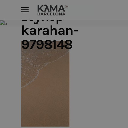
pexels-
zeynep-
karahan-
9798148