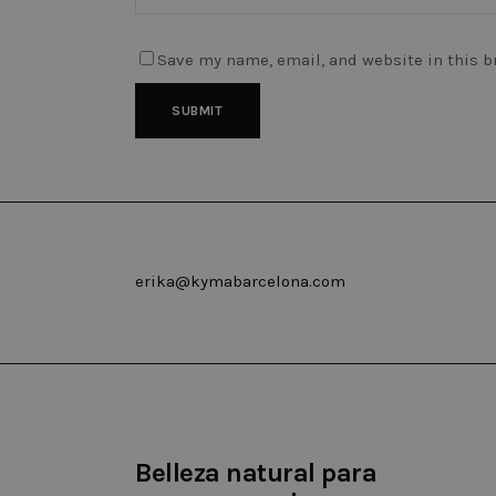
Save my name, email, and website in this b
Las cookies estrictamente necesar
cuenta. El sitio web no puede uti
Nombre
Domin
CookieScriptConsent
.kyma
erika@kymabarcelona.com
Nombre
Dominio
_ga
.kymabarcelona.c
_gid
.kymabarcelona.c
Belleza natural para