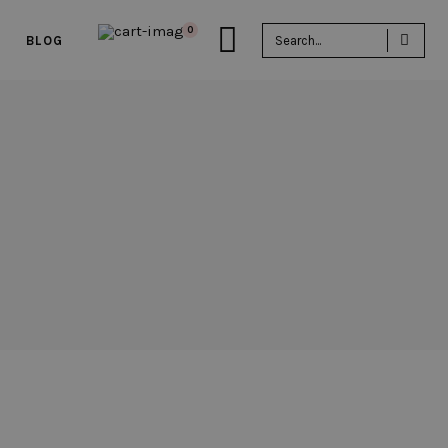
Sea
0
BLOG
for: