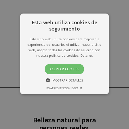
Esta web utiliza cookies de
erika@kymabarcelona.com
seguimiento
Este sitio web utiliza cookies para mejorar la
experiencia del usuario. Al utilizar nuestro sitio
web, acepta todas las cookies de acuerdo con
nuestra política de cookies.
Detalles
ACEPTAR COOKIES
MOSTRAR DETALLES
POWERED BY COOKIE-SCRIPT
ESTRICTAMENTE NECESARIAS
RENDIMIENTO
Belleza natural para
personas reales.