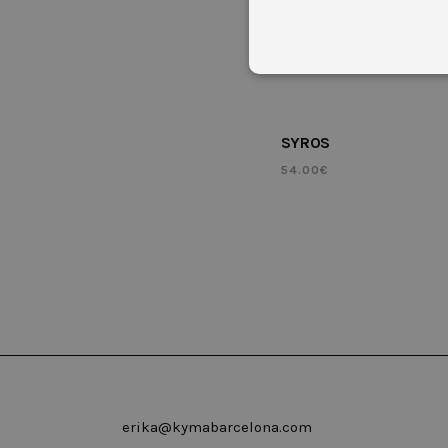
SYROS
54.00
€
Las cookies estrictamente necesar
cuenta. El sitio web no puede uti
Nombre
Domin
CookieScriptConsent
.kyma
Nombre
Dominio
_ga
.kymabarcelona.c
erika@kymabarcelona.com