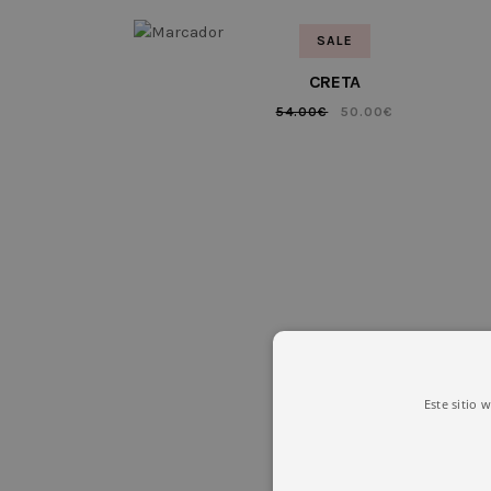
SALE
CRETA
54.00
€
50.00
€
Este sitio 