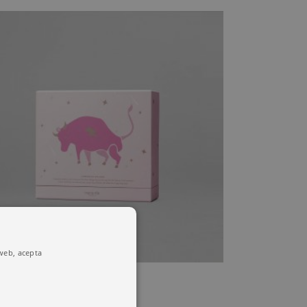
 web, acepta
SALE
ÍTACA
54.00
€
50.00
€