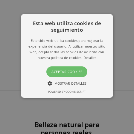
Esta web utiliza cookies de
erika@kymabarcelona.com
seguimiento
Este sitio web utiliza cookies para mejorar la
experiencia del usuario. Al utilizar nuestro sitio
web, acepta todas las cookies de acuerdo con
nuestra política de cookies.
Detalles
ACEPTAR COOKIES
MOSTRAR DETALLES
POWERED BY COOKIE-SCRIPT
ESTRICTAMENTE NECESARIAS
RENDIMIENTO
Belleza natural para
personas reales.