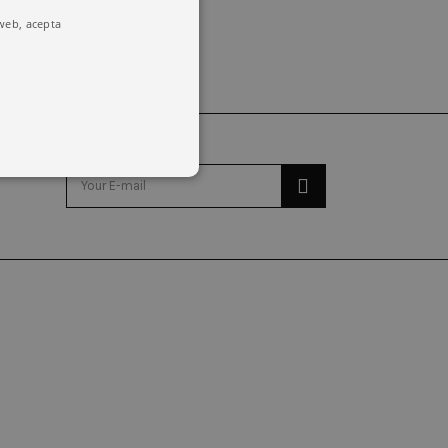
 web, acepta
o y la administración de la
emember visitor cookie consent
kie banner to work properly.