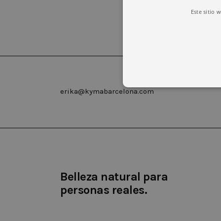
Este sitio 
erika@kymabarcelona.com
Las cookies estrictamente necesar
cuenta. El sitio web no puede uti
Nombre
Domin
Belleza natural para
CookieScriptConsent
.kyma
personas reales.