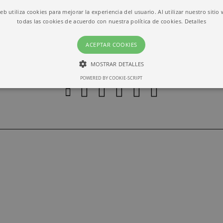
web utiliza cookies para mejorar la experiencia del usuario. Al utilizar nuestro sitio
todas las cookies de acuerdo con nuestra política de cookies.
Detalles
ACEPTAR COOKIES
MOSTRAR DETALLES
POWERED BY COOKIE-SCRIPT
ESTRICTAMENTE NECESARIAS
RENDIMIENTO
Estrictamente necesarias
Rendimiento
ias permiten la funcionalidad central del sitio web, como el inicio de sesión del usuari
lizarse correctamente sin las cookies estrictamente necesarias.
io
Vencimiento
Descripción
barcelona.com
1 month
This cookie is used by Cookie-Script.com service to r
preferences. It is necessary for Cookie-Script.com coo