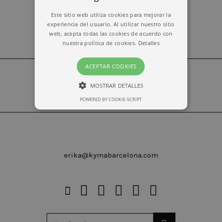
Este sitio web utiliza cookies para mejorar la
experiencia del usuario. Al utilizar nuestro sitio
web, acepta todas las cookies de acuerdo con
nuestra política de cookies.
Detalles
ACEPTAR COOKIES
MOSTRAR DETALLES
POWERED BY COOKIE-SCRIPT
ESTRICTAMENTE NECESARIAS
RENDIMIENTO
erika@kymabarcelona.com
Estrictamente necesarias
Rendimiento
Las cookies estrictamente necesarias permiten
la funcionalidad central del sitio web, como el
inicio de sesión del usuario y la administración
de la cuenta. El sitio web no puede utilizarse
correctamente sin las cookies estrictamente