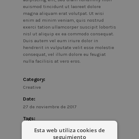
euismod tincidunt ut laoreet dolore
magna aliquam erat volutpat. Ut wisi
enim ad minim veniam, quis nostrud
exerci tation ullamcorper suscipit lobortis
nisl ut aliquip ex ea commodo consequat.
Duis autem vel eum iriure dolor in
hendrerit in vulputate velit esse molestie
consequat, vel illum dolore eu feugiat
nulla facilisis at vero eros.
Category:
Creative
Date:
27 de noviembre de 2017
Tags:
Colors
Inspiration
Esta web utiliza cookies de
seguimiento