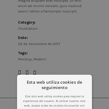
magna aliquam erat volutpat. Ut wisi
enim ad minim veniam, quis nostrud
exerci tation ullamcorper suscipit.
Category:
Illustration
Date:
22 de noviembre de 2017
Tags:
Mockup
Modern
Esta web utiliza cookies de
seguimiento
Este sitio web utiliza cookies para mejorar la
experiencia del usuario. Al utilizar nuestro sitio
web, acepta todas las cookies de acuerdo con