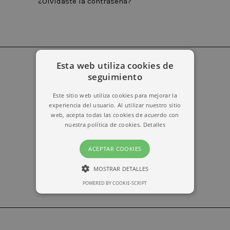
¿Olvidaste la contraseña?
Esta web utiliza cookies de
seguimiento
erika@kymabarcelona.com
Este sitio web utiliza cookies para mejorar la
experiencia del usuario. Al utilizar nuestro sitio
web, acepta todas las cookies de acuerdo con
nuestra política de cookies.
Detalles
ACEPTAR COOKIES
MOSTRAR DETALLES
POWERED BY COOKIE-SCRIPT
ESTRICTAMENTE NECESARIAS
RENDIMIENTO