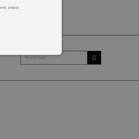
 web, acepta
o y la administración de la
emember visitor cookie consent
kie banner to work properly.