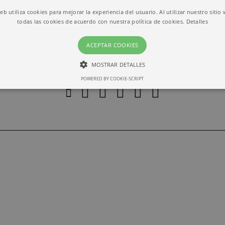
web utiliza cookies para mejorar la experiencia del usuario. Al utilizar nuestro sitio
todas las cookies de acuerdo con nuestra política de cookies.
Detalles
ACEPTAR COOKIES
MOSTRAR DETALLES
POWERED BY COOKIE-SCRIPT
ESTRICTAMENTE NECESARIAS
RENDIMIENTO
Estrictamente necesarias
Rendimiento
ias permiten la funcionalidad central del sitio web, como el inicio de sesión del usuari
lizarse correctamente sin las cookies estrictamente necesarias.
io
Vencimiento
Descripción
barcelona.com
1 month
This cookie is used by Cookie-Script.com service to r
preferences. It is necessary for Cookie-Script.com coo