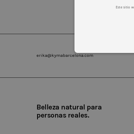
Este sitio 
erika@kymabarcelona.com
Las cookies estrictamente necesar
cuenta. El sitio web no puede uti
Nombre
Domin
Belleza natural para
CookieScriptConsent
.kyma
personas reales.