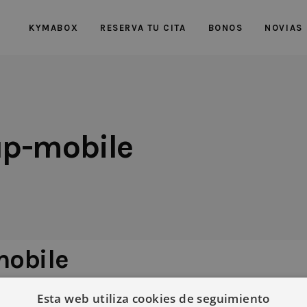
KYMABOX
RESERVA TU CITA
BONOS
NOVIAS
p-mobile
obile
Esta web utiliza cookies de seguimiento