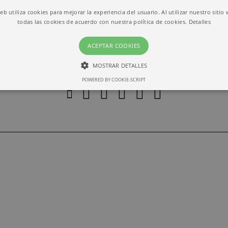
web utiliza cookies para mejorar la experiencia del usuario. Al utilizar nuestro sitio
todas las cookies de acuerdo con nuestra política de cookies.
Detalles
ACEPTAR COOKIES
MOSTRAR DETALLES
POWERED BY COOKIE-SCRIPT
ESTRICTAMENTE NECESARIAS
RENDIMIENTO
Estrictamente necesarias
Rendimiento
ias permiten la funcionalidad central del sitio web, como el inicio de sesión del usuari
lizarse correctamente sin las cookies estrictamente necesarias.
io
Vencimiento
Descripción
barcelona.com
1 month
This cookie is used by Cookie-Script.com service to r
preferences. It is necessary for Cookie-Script.com coo