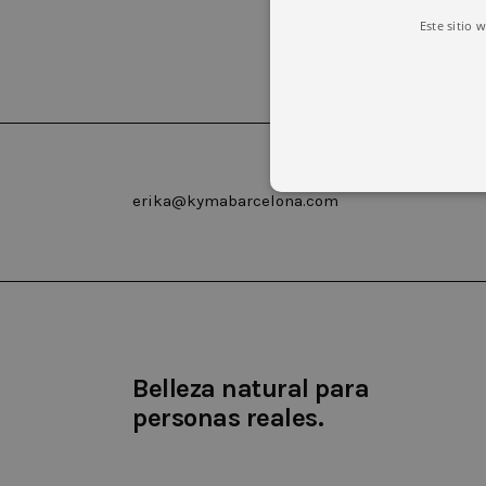
Este sitio 
erika@kymabarcelona.com
Las cookies estrictamente necesar
cuenta. El sitio web no puede uti
Nombre
Domin
Belleza natural para
CookieScriptConsent
.kyma
personas reales.