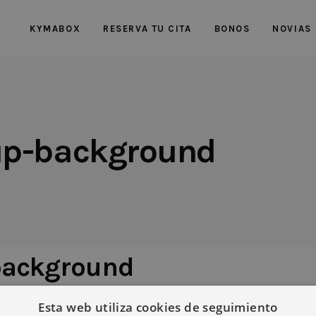
KYMABOX
RESERVA TU CITA
BONOS
NOVIAS
up-background
background
Esta web utiliza cookies de seguimiento