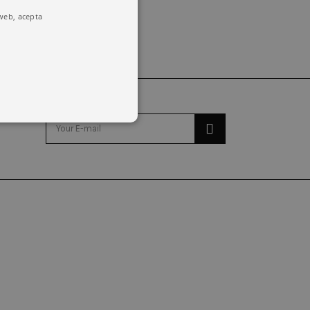
 web, acepta
o y la administración de la
emember visitor cookie consent
kie banner to work properly.