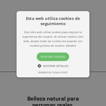
Esta web utiliza cookies de
erika@kymabarcelona.com
seguimiento
Este sitio web utiliza cookies para mejorar la
experiencia del usuario. Al utilizar nuestro sitio
web, acepta todas las cookies de acuerdo con
nuestra política de cookies.
Detalles
ACEPTAR COOKIES
MOSTRAR DETALLES
POWERED BY COOKIE-SCRIPT
ESTRICTAMENTE NECESARIAS
RENDIMIENTO
Belleza natural para
personas reales.