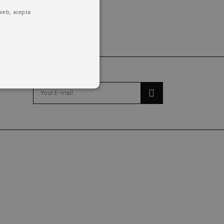
 web, acepta
o y la administración de la
emember visitor cookie consent
kie banner to work properly.