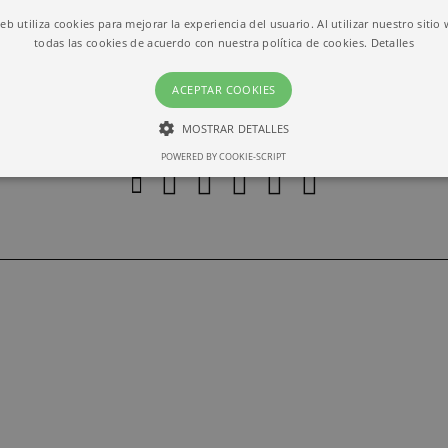
web utiliza cookies para mejorar la experiencia del usuario. Al utilizar nuestro sitio
todas las cookies de acuerdo con nuestra política de cookies.
Detalles
ACEPTAR COOKIES
MOSTRAR DETALLES
POWERED BY COOKIE-SCRIPT
ESTRICTAMENTE NECESARIAS
RENDIMIENTO
Estrictamente necesarias
Rendimiento
ias permiten la funcionalidad central del sitio web, como el inicio de sesión del usuari
lizarse correctamente sin las cookies estrictamente necesarias.
io
Vencimiento
Descripción
barcelona.com
1 month
This cookie is used by Cookie-Script.com service to r
preferences. It is necessary for Cookie-Script.com coo