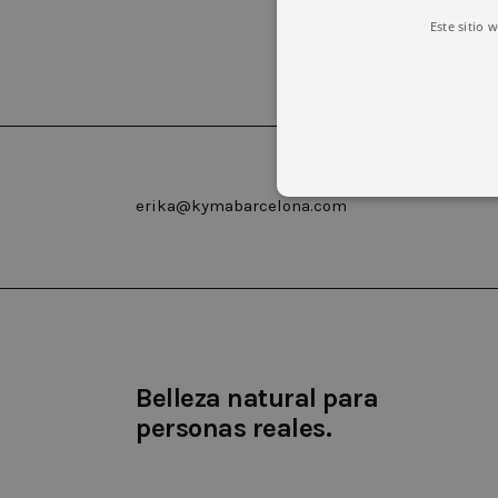
Este sitio 
erika@kymabarcelona.com
Las cookies estrictamente necesar
cuenta. El sitio web no puede uti
Nombre
Domin
Belleza natural para
CookieScriptConsent
.kyma
personas reales.