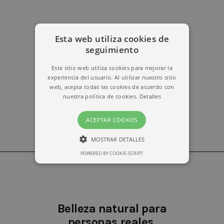
Esta web utiliza cookies de
erika@kymabarcelona.com
seguimiento
Este sitio web utiliza cookies para mejorar la
experiencia del usuario. Al utilizar nuestro sitio
web, acepta todas las cookies de acuerdo con
nuestra política de cookies.
Detalles
ACEPTAR COOKIES
MOSTRAR DETALLES
POWERED BY COOKIE-SCRIPT
ESTRICTAMENTE NECESARIAS
RENDIMIENTO
Belleza natural para
personas reales.