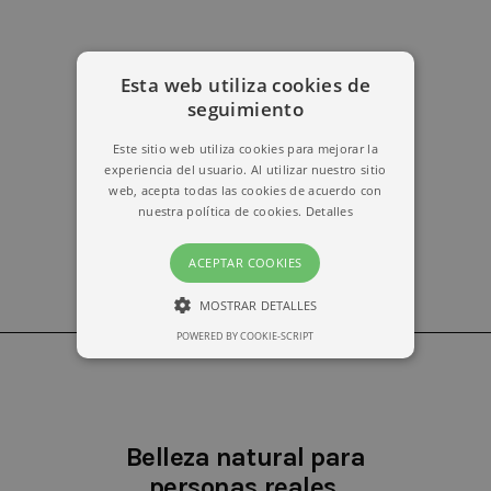
Esta web utiliza cookies de
erika@kymabarcelona.com
seguimiento
Este sitio web utiliza cookies para mejorar la
experiencia del usuario. Al utilizar nuestro sitio
web, acepta todas las cookies de acuerdo con
nuestra política de cookies.
Detalles
ACEPTAR COOKIES
MOSTRAR DETALLES
POWERED BY COOKIE-SCRIPT
ESTRICTAMENTE NECESARIAS
RENDIMIENTO
Belleza natural para
personas reales.