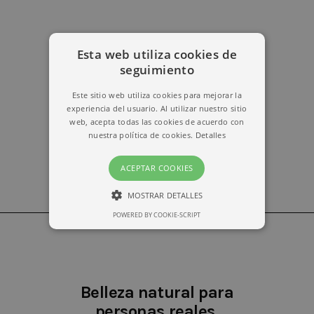
Esta web utiliza cookies de
erika@kymabarcelona.com
seguimiento
Este sitio web utiliza cookies para mejorar la
experiencia del usuario. Al utilizar nuestro sitio
web, acepta todas las cookies de acuerdo con
nuestra política de cookies.
Detalles
ACEPTAR COOKIES
MOSTRAR DETALLES
POWERED BY COOKIE-SCRIPT
ESTRICTAMENTE NECESARIAS
RENDIMIENTO
Belleza natural para
personas reales.