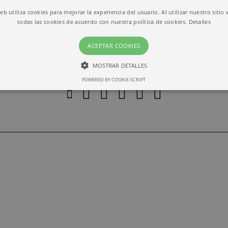
web utiliza cookies para mejorar la experiencia del usuario. Al utilizar nuestro sitio
todas las cookies de acuerdo con nuestra política de cookies.
Detalles
ACEPTAR COOKIES
MOSTRAR DETALLES
POWERED BY COOKIE-SCRIPT
ESTRICTAMENTE NECESARIAS
RENDIMIENTO
Estrictamente necesarias
Rendimiento
ias permiten la funcionalidad central del sitio web, como el inicio de sesión del usuari
lizarse correctamente sin las cookies estrictamente necesarias.
io
Vencimiento
Descripción
barcelona.com
1 month
This cookie is used by Cookie-Script.com service to r
preferences. It is necessary for Cookie-Script.com coo