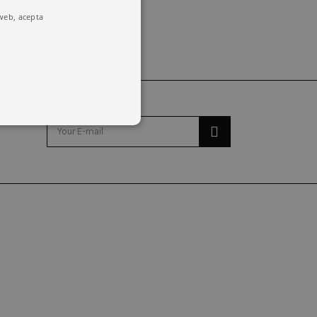
 web, acepta
o y la administración de la
emember visitor cookie consent
kie banner to work properly.