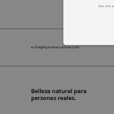
Este sitio 
erika@kymabarcelona.com
Las cookies estrictamente necesar
cuenta. El sitio web no puede uti
Nombre
Domin
Belleza natural para
CookieScriptConsent
.kyma
personas reales.