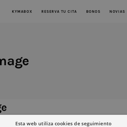
KYMABOX
RESERVA TU CITA
BONOS
NOVIAS
image
ge
Esta web utiliza cookies de seguimiento