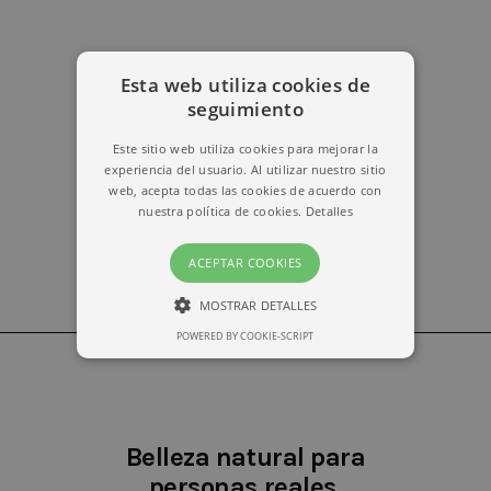
Esta web utiliza cookies de
erika@kymabarcelona.com
seguimiento
Este sitio web utiliza cookies para mejorar la
experiencia del usuario. Al utilizar nuestro sitio
web, acepta todas las cookies de acuerdo con
nuestra política de cookies.
Detalles
ACEPTAR COOKIES
MOSTRAR DETALLES
POWERED BY COOKIE-SCRIPT
ESTRICTAMENTE NECESARIAS
RENDIMIENTO
Belleza natural para
personas reales.