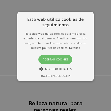
Esta web utiliza cookies de
erika@kymabarcelona.com
seguimiento
Este sitio web utiliza cookies para mejorar la
experiencia del usuario. Al utilizar nuestro sitio
web, acepta todas las cookies de acuerdo con
nuestra política de cookies.
Detalles
ACEPTAR COOKIES
MOSTRAR DETALLES
POWERED BY COOKIE-SCRIPT
ESTRICTAMENTE NECESARIAS
RENDIMIENTO
Belleza natural para
personas reales.