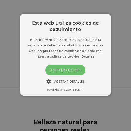
Esta web utiliza cookies de
erika@kymabarcelona.com
seguimiento
Este sitio web utiliza cookies para mejorar la
experiencia del usuario. Al utilizar nuestro sitio
web, acepta todas las cookies de acuerdo con
nuestra política de cookies.
Detalles
ACEPTAR COOKIES
MOSTRAR DETALLES
POWERED BY COOKIE-SCRIPT
ESTRICTAMENTE NECESARIAS
RENDIMIENTO
Belleza natural para
personas reales.