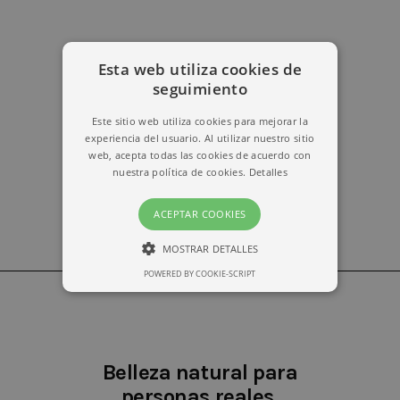
Esta web utiliza cookies de
erika@kymabarcelona.com
seguimiento
Este sitio web utiliza cookies para mejorar la
experiencia del usuario. Al utilizar nuestro sitio
web, acepta todas las cookies de acuerdo con
nuestra política de cookies.
Detalles
ACEPTAR COOKIES
MOSTRAR DETALLES
POWERED BY COOKIE-SCRIPT
ESTRICTAMENTE NECESARIAS
RENDIMIENTO
Belleza natural para
personas reales.