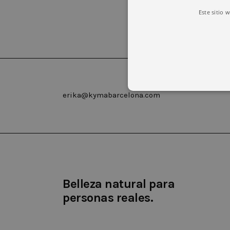
Este sitio 
erika@kymabarcelona.com
Las cookies estrictamente necesar
cuenta. El sitio web no puede uti
Nombre
Domin
Belleza natural para
CookieScriptConsent
.kyma
personas reales.