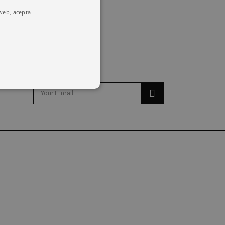
 web, acepta
o y la administración de la
emember visitor cookie consent
kie banner to work properly.