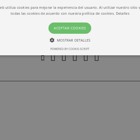
web utiliza cookies para mejorar la experiencia del usuario. Al utilizar nuestro sitio
todas las cookies de acuerdo con nuestra política de cookies.
Detalles
ACEPTAR COOKIES
MOSTRAR DETALLES
POWERED BY COOKIE-SCRIPT
ESTRICTAMENTE NECESARIAS
RENDIMIENTO
Estrictamente necesarias
Rendimiento
ias permiten la funcionalidad central del sitio web, como el inicio de sesión del usuari
lizarse correctamente sin las cookies estrictamente necesarias.
io
Vencimiento
Descripción
barcelona.com
1 month
This cookie is used by Cookie-Script.com service to r
preferences. It is necessary for Cookie-Script.com coo