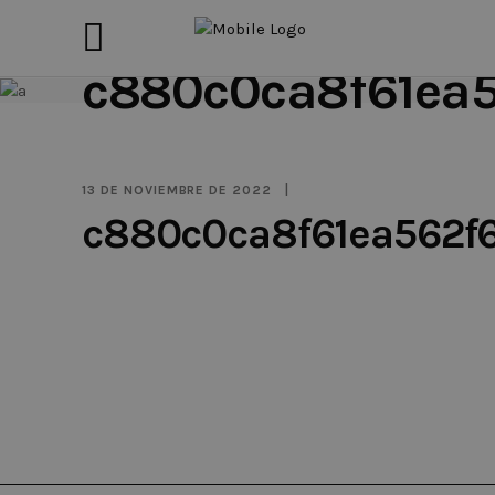
c880c0ca8f61ea
13 DE NOVIEMBRE DE 2022
c880c0ca8f61ea562f