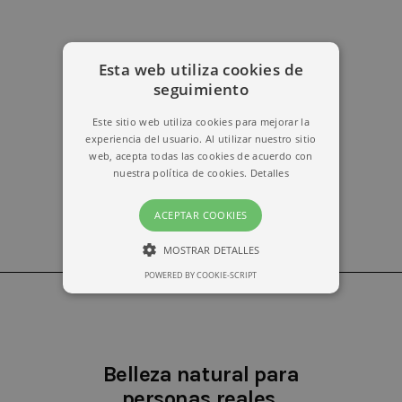
Esta web utiliza cookies de
erika@kymabarcelona.com
seguimiento
Este sitio web utiliza cookies para mejorar la
experiencia del usuario. Al utilizar nuestro sitio
web, acepta todas las cookies de acuerdo con
nuestra política de cookies.
Detalles
ACEPTAR COOKIES
MOSTRAR DETALLES
POWERED BY COOKIE-SCRIPT
ESTRICTAMENTE NECESARIAS
RENDIMIENTO
Belleza natural para
personas reales.