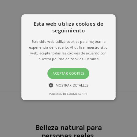
Esta web utiliza cookies de
erika@kymabarcelona.com
seguimiento
Este sitio web utiliza cookies para mejorar la
experiencia del usuario. Al utilizar nuestro sitio
web, acepta todas las cookies de acuerdo con
nuestra política de cookies.
Detalles
ACEPTAR COOKIES
MOSTRAR DETALLES
POWERED BY COOKIE-SCRIPT
ESTRICTAMENTE NECESARIAS
RENDIMIENTO
Belleza natural para
personas reales.