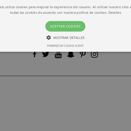
web utiliza cookies para mejorar la experiencia del usuario. Al utilizar nuestro sitio
todas las cookies de acuerdo con nuestra política de cookies.
Detalles
ACEPTAR COOKIES
MOSTRAR DETALLES
POWERED BY COOKIE-SCRIPT
ESTRICTAMENTE NECESARIAS
RENDIMIENTO
Estrictamente necesarias
Rendimiento
ias permiten la funcionalidad central del sitio web, como el inicio de sesión del usuari
lizarse correctamente sin las cookies estrictamente necesarias.
io
Vencimiento
Descripción
barcelona.com
1 month
This cookie is used by Cookie-Script.com service to r
preferences. It is necessary for Cookie-Script.com coo