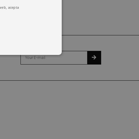
 web, acepta
o y la administración de la
emember visitor cookie consent
kie banner to work properly.