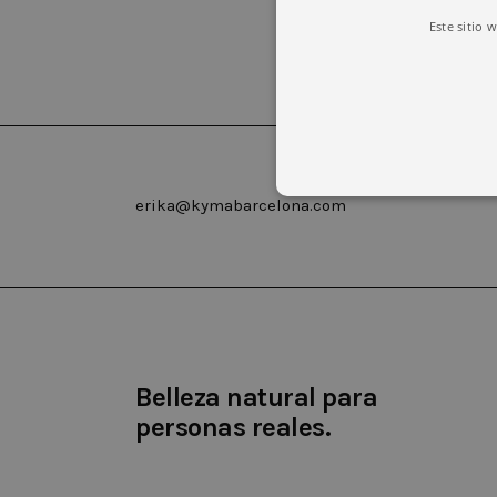
Este sitio 
erika@kymabarcelona.com
Las cookies estrictamente necesar
cuenta. El sitio web no puede uti
Nombre
Domin
Belleza natural para
CookieScriptConsent
.kyma
personas reales.