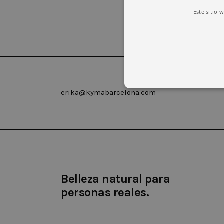
Este sitio 
erika@kymabarcelona.com
Las cookies estrictamente necesar
cuenta. El sitio web no puede uti
Nombre
Domin
Belleza natural para
CookieScriptConsent
.kyma
personas reales.