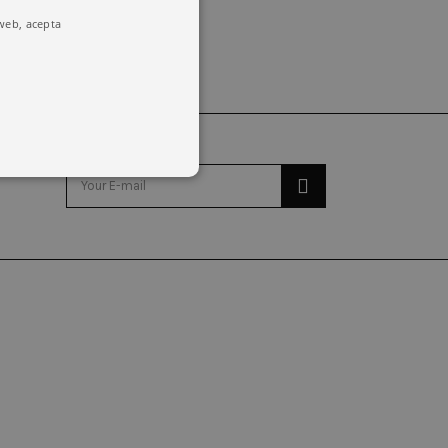
 web, acepta
o y la administración de la
emember visitor cookie consent
kie banner to work properly.