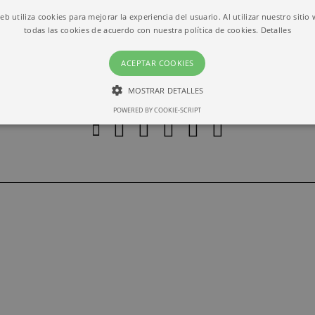
web utiliza cookies para mejorar la experiencia del usuario. Al utilizar nuestro sitio
todas las cookies de acuerdo con nuestra política de cookies.
Detalles
ACEPTAR COOKIES
MOSTRAR DETALLES
POWERED BY COOKIE-SCRIPT
ESTRICTAMENTE NECESARIAS
RENDIMIENTO
Estrictamente necesarias
Rendimiento
ias permiten la funcionalidad central del sitio web, como el inicio de sesión del usuari
lizarse correctamente sin las cookies estrictamente necesarias.
io
Vencimiento
Descripción
barcelona.com
1 month
This cookie is used by Cookie-Script.com service to r
preferences. It is necessary for Cookie-Script.com coo