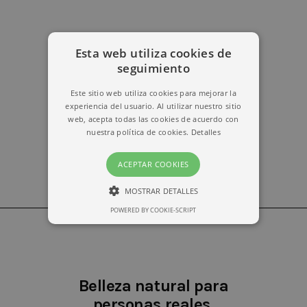
Esta web utiliza cookies de
erika@kymabarcelona.com
seguimiento
Este sitio web utiliza cookies para mejorar la
experiencia del usuario. Al utilizar nuestro sitio
web, acepta todas las cookies de acuerdo con
nuestra política de cookies.
Detalles
ACEPTAR COOKIES
MOSTRAR DETALLES
POWERED BY COOKIE-SCRIPT
ESTRICTAMENTE NECESARIAS
RENDIMIENTO
Belleza natural para
personas reales.